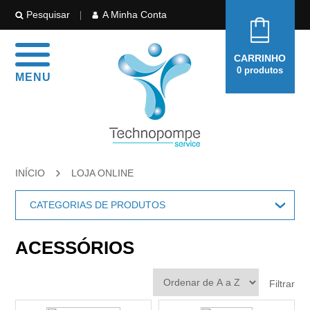
Pesquisar
A Minha Conta
CARRINHO
0
produtos
MENU
›
INÍCIO
LOJA ONLINE
CATEGORIAS DE PRODUTOS
CONSUMIVEIS
›
ACESSÓRIOS
COLAS / VEDANTES ROSCAS
EQUIPAMENTOS
›
LAVA-MÃOS
Filtrar
ALTA-PRESSÃO
LUVAS
EQUIPAMENTOS DIAGNÓSTICO