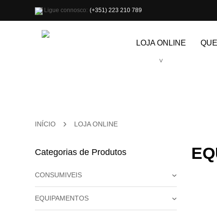
Ligue connosco:
(+351) 223 210 789
LOJA ONLINE
QUE
Hidráulica / Pneumática
Diagnóstico Auto
Equipamentos
Ferramentas
Consumiveis
A
L
P
C
L
Hi
Ac
Sp
M
Co
El
›
INÍCIO
LOJA ONLINE
Es
P
Il
Al
EQ
Categorias de Produtos
Ac
CONSUMIVEIS
›
COLAS / VEDANTES ROSCAS
EQUIPAMENTOS
›
LAVA-MÃOS
As
ALTA-PRESSÃO
LUVAS