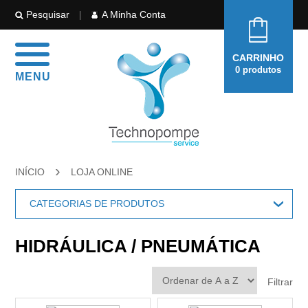
Pesquisar
A Minha Conta
CARRINHO
0
produtos
MENU
›
INÍCIO
LOJA ONLINE
CATEGORIAS DE PRODUTOS
CONSUMIVEIS
›
HIDRÁULICA / PNEUMÁTICA
COLAS / VEDANTES ROSCAS
EQUIPAMENTOS
›
LAVA-MÃOS
Filtrar
ALTA-PRESSÃO
LUVAS
EQUIPAMENTOS DIAGNÓSTICO