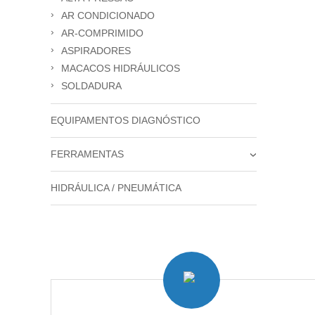
Ac
AR CONDICIONADO
SPRAYS / MASSAS / LUBRIFICANTES
AR-COMPRIMIDO
ASPIRADORES
MACACOS HIDRÁULICOS
Ar
SOLDADURA
Ma
Eq
EQUIPAMENTOS DIAGNÓSTICO
S
FERRAMENTAS
›
ELÉTRICA
HIDRÁULICA / PNEUMÁTICA
EQUIPAMENTO OFICINA
ESPECÍFICA / KIT’S BLOQUEIO
FERRAMENTA PNEUMÁTICA
HIDRÁULICA
ILUMINAÇÃO
MANUAL